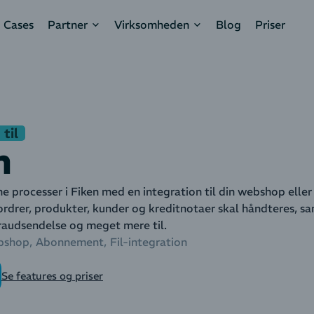
Cases
Partner
Virksomheden
Blog
Priser
til
n
e processer i Fiken med en integration til din webshop elle
ordrer, produkter, kunder og kreditnotaer skal håndteres, s
raudsendelse og meget mere til.
bshop
Abonnement
Fil-integration
Se features og priser