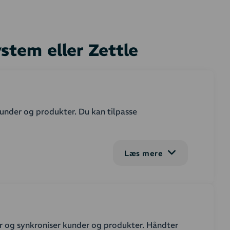
tem eller Zettle
kunder og produkter. Du kan tilpasse
Læs mere
vne ordrestadier. I regnskabet oprettes en faktura
idt fakturaer skal bogføres automatisk, og
g af kunder og produkter indstilles efter dit
r og synkroniser kunder og produkter. Håndter