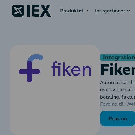
Produktet
Integrationer
Integration 
Fike
Automatiser din
overførslen af 
betaling, faktu
Forbind til:
We
Prøv nu