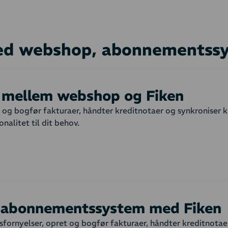
ed webshop, abonnementssys
n mellem webshop og Fiken
t og bogfør fakturaer, håndter kreditnotaer og synkroniser 
nalitet til dit behov.
et?
p overføres automatisk til dit regnskab på et eller flere gi
le varelinjer fra webshop-ordren. Du kan selv angive, hvorv
ngelse der skal sættes på fakturaen. Oprettelse og opdaterin
t abonnementssystem med Fiken
ornyelser, opret og bogfør fakturaer, håndter kreditnotae