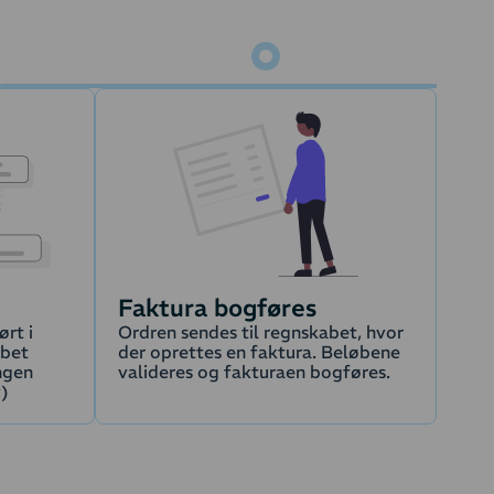
Faktura bogføres
rt i
Ordren sendes til regnskabet, hvor
øbet
der oprettes en faktura. Beløbene
ngen
valideres og fakturaen bogføres.
y)