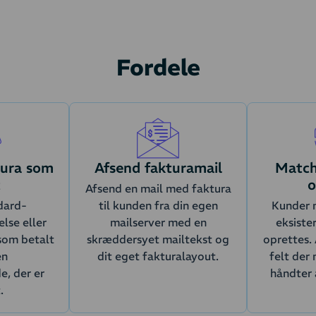
Fordele
tura som
Afsend fakturamail
Match
t
o
Afsend en mail med faktura
dard-
til kunden fra din egen
Kunder 
lse eller
mailserver med en
eksiste
 som betalt
skræddersyet mailtekst og
oprettes. 
en
dit eget fakturalayout.
felt der 
, der er
håndter 
.