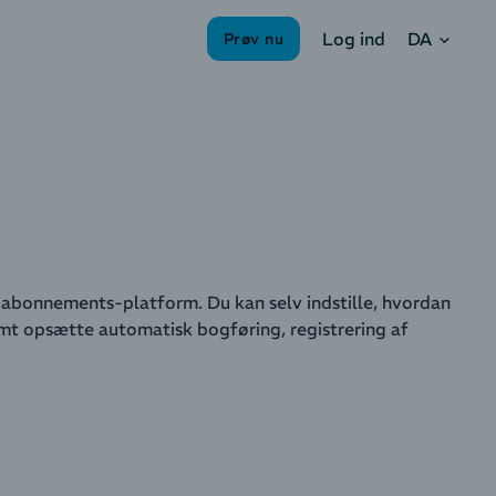
DA
Log ind
Prøv nu
r abonnements-platform. Du kan selv indstille, hvordan
amt opsætte automatisk bogføring, registrering af