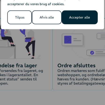
cerede flows, der matcher dine behov.
accepterer du vores brug af cookies.
Tilpas
Afvis alle
Accepter alle
delse fra lager
Ordre afsluttes
forsendes fra lageret, og
Ordren markeres som fuldfø
kes i lagerantallet. En
webshoppen, og ordrebel
ent status” sendes til
hæves fra kunden. (Hævni
pen.
styres af betalingsgatewa