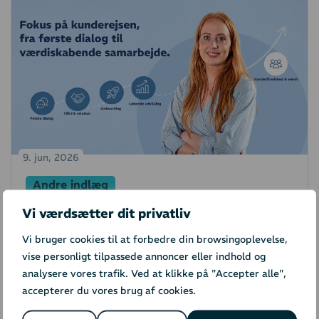
9. jun, 2026
Andre indlæg
Mød vores nye Customer
Vi værdsætter dit privatliv
Succes Manager
Vi bruger cookies til at forbedre din browsingoplevelse,
vise personligt tilpassede annoncer eller indhold og
Læs indlægget
analysere vores trafik. Ved at klikke på "Accepter alle",
accepterer du vores brug af cookies.