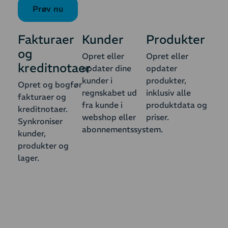
Prøv nu
Fakturaer
Kunder
Produkter
og
Opret eller
Opret eller
kreditnotaer
opdater dine
opdater
kunder i
produkter,
Opret og bogfør
regnskabet ud
inklusiv alle
fakturaer og
fra kunde i
produktdata og
kreditnotaer.
webshop eller
priser.
Synkroniser
abonnementssystem.
kunder,
produkter og
lager.