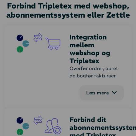
Forbind Tripletex med webshop,
abonnementssystem eller Zettle
Integration
mellem
webshop og
Tripletex
Overfør ordrer, opret
og bogfør fakturaer,
håndter kreditnotaer
og synkroniser kunder,
Læs mere
produkter og lager. Du
kan tilpasse
integrationens
Forbind dit
funktionalitet til dit
abonnementssyste
behov.
med Tripletex