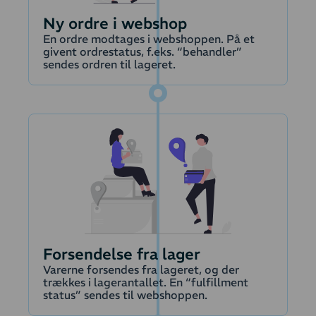
tilpasses via
Ny ordre i webshop
integrationens
En ordre modtages i webshoppen. På et
indstillinger.
givent ordrestatus, f.eks. “behandler”
Fornyelser
sendes ordren til lageret.
Læs mere om
Fornyelser hentes
overførsel af ordrer
automatisk fra
abonnementssystemet
på et givent
betalingsstadie og
Krediteringer
overføres til
regnskabet, hvor
der oprettes en
faktura.
Produkter
Fakturahåndteringen
Forsendelse fra lager
tilpasses via
Varerne forsendes fra lageret, og der
integrationens
trækkes i lagerantallet. En “fulfillment
indstillinger.
status” sendes til webshoppen.
Kunder