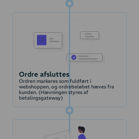
Læs mere om
overførsel af
abonnementsfornyelser
(ordrer)
Lager
Moms
Krediteringer
Ordre afsluttes
Ordren markeres som fuldført i
Produkter
webshoppen, og ordrebeløbet hæves fra
kunden. (Hævningen styres af
betalingsgateway)
Kunder