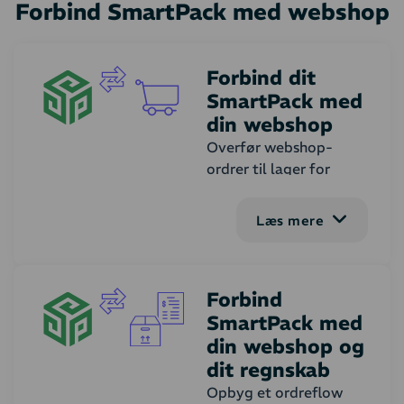
Forbind SmartPack med webshop​
Forbind dit
SmartPack med
din webshop
Overfør webshop-
ordrer til lager for
plukning, pakning og
forsendelse og
Læs mere
nedskrivning af
lagerantal. Efter
forsendelse sendes en
Forbind
opdatering af
SmartPack med
ordrestatus til
webshop. Lagersystem
din webshop og
er styrende for
dit regnskab
lagerantallet i
Opbyg et ordreflow