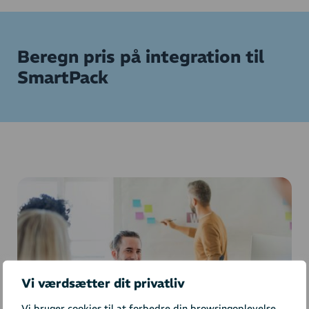
Beregn pris på integration til
SmartPack
Vi værdsætter dit privatliv
Vi bruger cookies til at forbedre din browsingoplevelse,