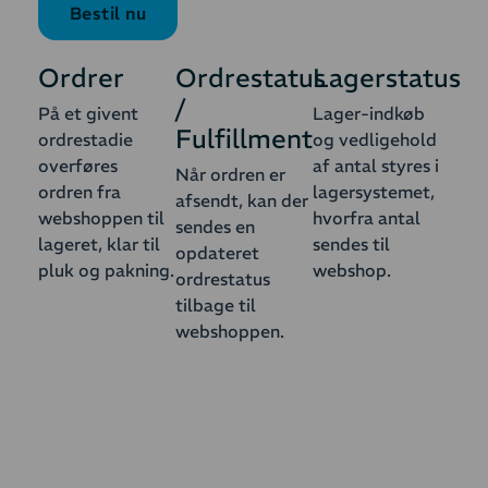
Bestil nu
Ordrer
Ordrestatus
Lagerstatus
/
På et givent
Lager-indkøb
Fulfillment
ordrestadie
og vedligehold
overføres
af antal styres i
Når ordren er
ordren fra
lagersystemet,
afsendt, kan der
webshoppen til
hvorfra antal
sendes en
lageret, klar til
sendes til
opdateret
pluk og pakning.
webshop.
ordrestatus
tilbage til
webshoppen.