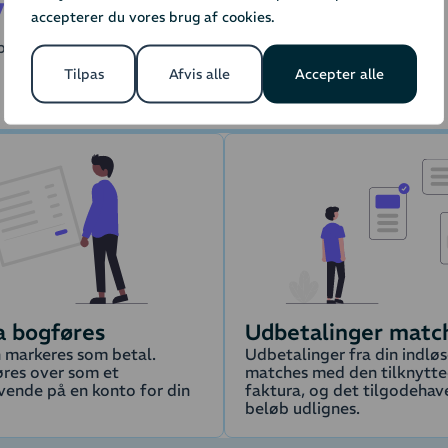
ymatch
accepterer du vores brug af cookies.
rapport matches med fakturaerne for dine webshop-ordrer.
Tilpas
Afvis alle
Accepter alle
a bogføres
Udbetalinger matc
 markeres som betal.
Udbetalinger fra din indløs
øres over som et
matches med den tilknytt
vende på en konto for din
faktura, og det tilgodeha
beløb udlignes.