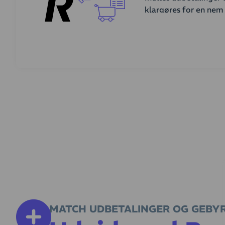
klargøres for en nem
Hvordan fungerer d
PayMatch indlæser din
de fakturabetalinger.
differencen. Dermed l
Faktura
Ordrer hentes aut
MATCH UDBETALINGER OG GEBYR