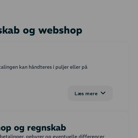
nskab og webshop
alingen kan håndteres i puljer eller på
sk i dit regnskab. Udbetalinger kan indlæses på
Læs mere
skilt konto, så du slipper for at skulle beregne
op og regnskab​
betalinger, gebyrer og eventuelle differencer