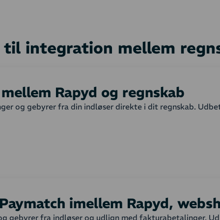
 til integration mellem reg
n mellem Rapyd og regnskab
ger og gebyrer fra din indløser direkte i dit regnskab. Udbet
et?
er genererer en udbetalingsrapport indlæses denne automati
n samlet pulje for rapporten. Kortgebyrer håndteres via en sær
ukket.
Paymatch imellem Rapyd, websh
og gebyrer fra indløser og udlign med fakturabetalinger. Ud