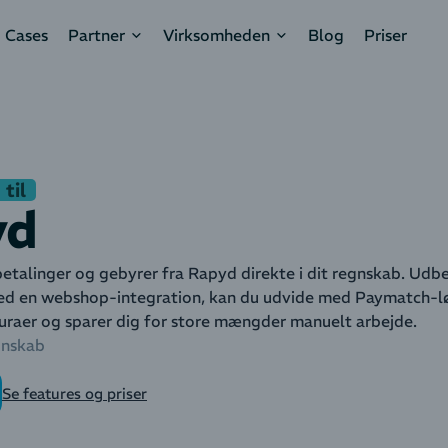
Cases
Partner
Virksomheden
Blog
Priser
til
yd
etalinger og gebyrer fra Rapyd direkte i dit regnskab. Udbeta
d en webshop-integration, kan du udvide med Paymatch-lø
uraer og sparer dig for store mængder manuelt arbejde.
nskab
Se features og priser