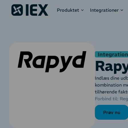
Produktet
Integrationer
Integration 
Rap
Indlæs dine udb
kombination me
tilhørende fakt
Forbind til:
Reg
Prøv nu