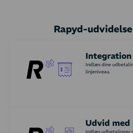
Rapyd-udvidelse
Integratio
Indlæs dine udbetalin
linjeniveau.
Hvordan fungerer d
Hver gang din indløs
linieniveau eller i e
de gebyrer, der er tr
Udvid med 
Indlæs udbetalinger 