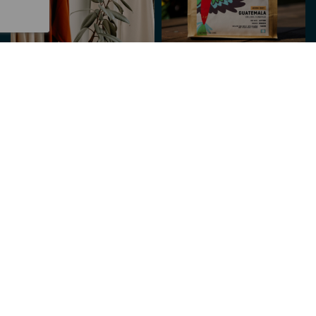
Hvilke data
håndteres?
Automatiser håndteringen av de sentrale
datasettene dine med IEX, og skap en
strømlinjeformet dataflyt som effektiviserer
arbeidsprosessene dine. Det frigjør tid til å fokusere