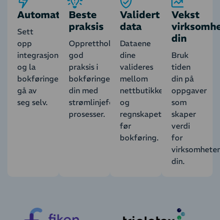
Automatisk
Beste
Validert
Vekst
praksis
data
virksomh
Sett
din
opp
Oppretthold
Dataene
integrasjonen
god
dine
Bruk
og la
praksis i
valideres
tiden
bokføringen
bokføringen
mellom
din på
gå av
din med
nettbutikken
oppgaver
seg selv.
strømlinjeformede
og
som
prosesser.
regnskapet
skaper
før
verdi
bokføring.
for
virksomhete
din.