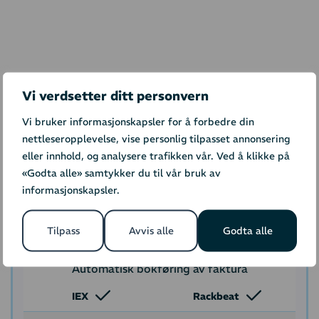
Vi verdsetter ditt personvern
Hvordan skiller IEX
integrasjonen seg fra
Vi bruker informasjonskapsler for å forbedre din
nettleseropplevelse, vise personlig tilpasset annonsering
Rackbeats egen
eller innhold, og analysere trafikken vår. Ved å klikke på
«Godta alle» samtykker du til vår bruk av
IEX
Rackbeat
informasjonskapsler.
Overføring av ordrer til regnskap
Tilpass
Avvis alle
Godta alle
IEX
Rackbeat
Automatisk bokføring av faktura
IEX
Rackbeat