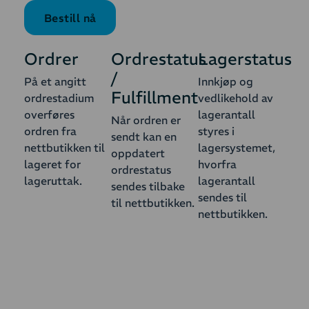
Bestill nå
Ordrer
Ordrestatus
Lagerstatus
/
På et angitt
Innkjøp og
Fulfillment
ordrestadium
vedlikehold av
overføres
lagerantall
Når ordren er
ordren fra
styres i
sendt kan en
nettbutikken til
lagersystemet,
oppdatert
lageret for
hvorfra
ordrestatus
lageruttak.
lagerantall
sendes tilbake
sendes til
til nettbutikken.
nettbutikken.