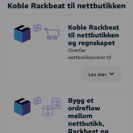
Koble Rackbeat til nettbutikken
Koble Rackbeat
til nettbutikken
og regnskapet
Overfør
nettbutikkordrer til
lager for plukking,
pakking og forsendelse
Les mer
samt reduksjon av
lagerantall. Etter
forsendelse sendes en
Bygg et
oppdatering av
ordreflow
ordrestatus til
nettbutikken.
mellom
Lagersystemet er
nettbutikk,
styrende for
Rackbeat og