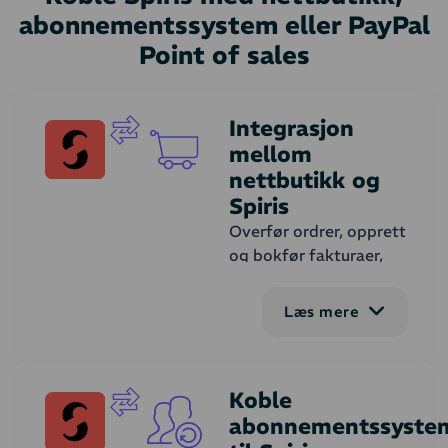
abonnementssystem eller PayPal
Point of sales
Integrasjon
mellom
nettbutikk og
Spiris
Overfør ordrer, opprett
og bokfør fakturaer,
håndter kreditnotaer
og synkroniser kunder,
Læs mere
produkter og lager. Du
kan tilpasse
integrasjonens
Koble
funksjonalitet etter
abonnementssyste
behov.