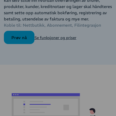
kan selv stille inn hvordan overføringen av ordrer,
produkter, kunder, kreditnotaer og lager skal håndteres
samt sette opp automatisk bokføring, registrering av
betaling, utsendelse av faktura og mye mer.
Koble til:
Nettbutikk
Abonnement
Filintegrasjon
Prøv nå
Se funksjoner og priser