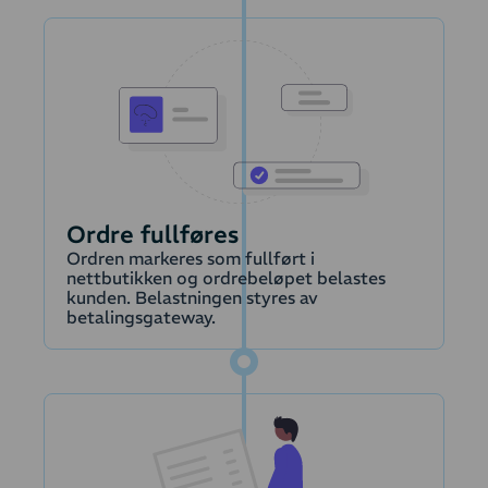
overføring av
abonnementsfornyelser
(ordrer)
Lager
Krediteringer
Moms
Ordre fullføres
Ordren markeres som fullført i
nettbutikken og ordrebeløpet belastes
Produkter
kunden. Belastningen styres av
betalingsgateway.
Kunder
Moms