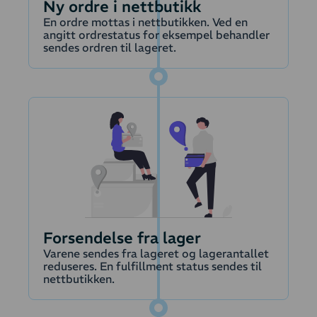
tilpasses via
Ny ordre i nettbutikk
integrasjonens
En ordre mottas i nettbutikken. Ved en
angitt ordrestatus for eksempel behandler
innstillinger.
Fornyelser
sendes ordren til lageret.
Les mer om
Fornyelser hentes
overføring av
automatisk fra
ordrer
abonnementssystemet
på et angitt
betalingsstadium
og overføres til
Krediteringer
regnskapet hvor
det opprettes en
faktura.
Fakturahåndteringen
Forsendelse fra lager
Produkter
tilpasses via
Varene sendes fra lageret og lagerantallet
integrasjonens
reduseres. En fulfillment status sendes til
innstillinger.
nettbutikken.
Les mer om
Kunder