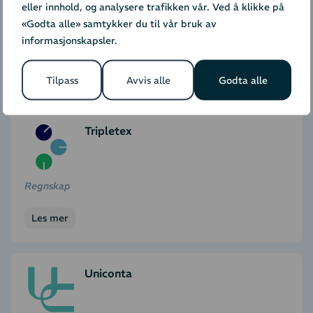
eller innhold, og analysere trafikken vår. Ved å klikke på
«Godta alle» samtykker du til vår bruk av
informasjonskapsler.
Nettbutikk
Les mer
Tilpass
Avvis alle
Godta alle
Tripletex
Regnskap
Les mer
Uniconta